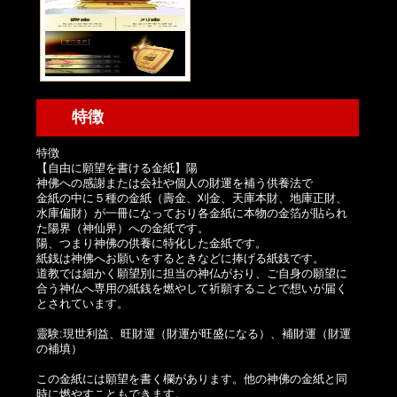
特徴
特徴
【自由に願望を書ける金紙】陽
神佛への感謝または会社や個人の財運を補う供養法で
金紙の中に５種の金紙（壽金、刈金、天庫本財、地庫正財、
水庫偏財）が一冊になっており各金紙に本物の金箔が貼られ
た陽界（神仙界）への金紙です。
陽、つまり神佛の供養に特化した金紙です。
紙銭は神佛へお願いをするときなどに捧げる紙銭です。
道教では細かく願望別に担当の神仏がおり、ご自身の願望に
合う神仏へ専用の紙銭を燃やして祈願することで想いが届く
とされています。
靈験:現世利益、旺財運（財運が旺盛になる）、補財運（財運
の補填）
この金紙には願望を書く欄があります。他の神佛の金紙と同
時に燃やすこともできます。