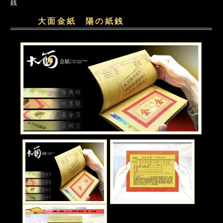
銭
大面金紙 陽の紙銭