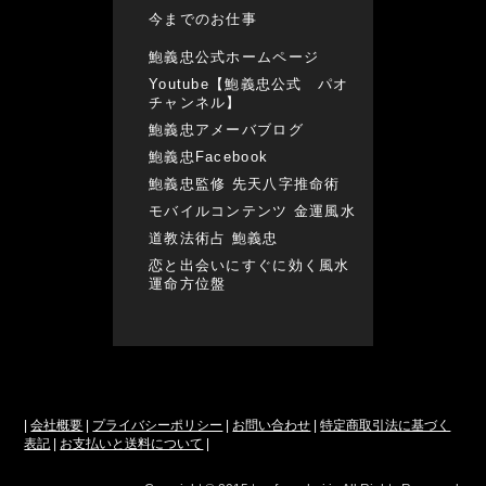
今までのお仕事
鮑義忠公式ホームページ
Youtube【鮑義忠公式 パオ
チャンネル】
鮑義忠アメーバブログ
鮑義忠Facebook
鮑義忠監修 先天八字推命術
モバイルコンテンツ 金運風水
道教法術占 鮑義忠
恋と出会いにすぐに効く風水
運命方位盤
|
会社概要
|
プライバシーポリシー
|
お問い合わせ
|
特定商取引法に基づく
表記
|
お支払いと送料について
|