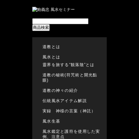
商品検索
道教とは
風水とは
靈界を旅する“観落陰”とは
道教の秘術(符咒術と開光點
眼)
道教の神々の紹介
伝統風水アイテム解説
実録 神様の言葉（神託）
風水生基
風水鑑定と護符を使用した実
例、注意点