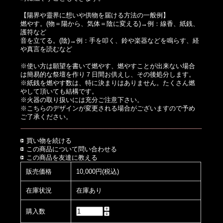
【陽界や靈界に想いや供物を届ける方法の一般例】
燃やす。(物＝陽から、気体＝陰に変える)→例：線香、紙銭、
護符など
音を立てる。(陰)→例：手を叩く、鈴や楽器などを鳴らす、経
や真言を読むなど
※使い方は願望を書いて燃やす、燃やすことが出来ない場合
は簡易的な祭壇を作り７日間お供えし、その後処分します。
※紙銭を燃やす数は、特に決まりはありません。たくさん燃
やして頂いても結構です。
※火器の取り扱いには充分ご注意下さい。
※こちらのデザインが変更される場合がございますので予め
ご了承ください。
買い物を続ける
この商品について問い合わせる
この商品を友達に教える
販売価格
10,000円(税込)
在庫状況
在庫あり
購入数