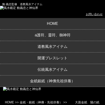
鮑 義忠監修 道教風水アイテム
お問い合わせ
HOME
a護符、靈符、御神符
道教風水アイテム
開運ブレスレット
伝統風水アイテム
金紙銀紙（神佛先祖供養）
HOME
>>
金紙・銀紙（神佛・先祖供養）
>>
大面金紙 陽の紙