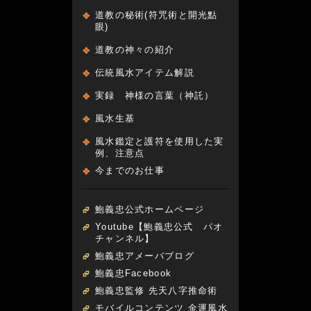
道教の秘術(符咒術と開光點
眼)
道教の神々の紹介
伝統風水アイテム解説
実録 神様の言葉（神託）
風水生基
風水鑑定と護符を使用した実
例、注意点
今までのお仕事
鮑義忠公式ホームページ
Youtube【鮑義忠公式 パオ
チャンネル】
鮑義忠アメーバブログ
鮑義忠Facebook
鮑義忠監修 先天八字推命術
モバイルコンテンツ 金運風水