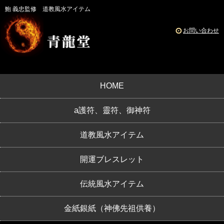
鮑 義忠監修 道教風水アイテム
お問い合わせ
HOME
a護符、靈符、御神符
道教風水アイテム
開運ブレスレット
伝統風水アイテム
金紙銀紙（神佛先祖供養）