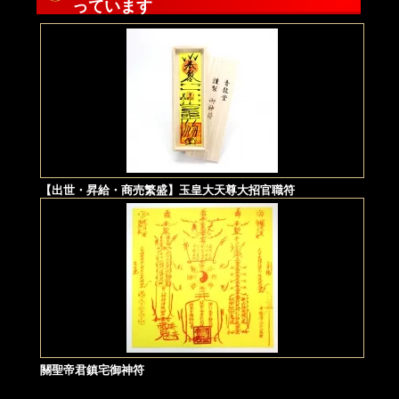
っています
【出世・昇給・商売繁盛】玉皇大天尊大招官職符
關聖帝君鎮宅御神符