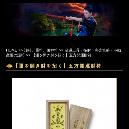
HOME
>>
護符、靈符、御神符
>>
金運上昇・招財・商売繁盛・不動
産運の護符
>>
【運を開き財を招く】五方開運財符
【運を開き財を招く】五方開運財符