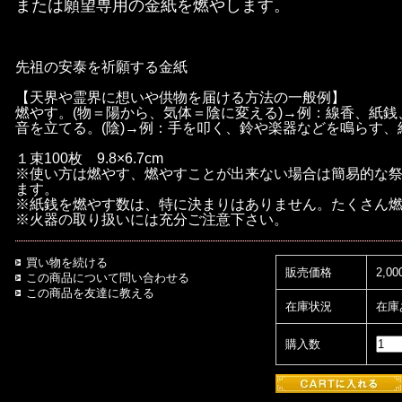
または願望専用の金紙を燃やします。
先祖の安泰を祈願する金紙
【天界や霊界に想いや供物を届ける方法の一般例】
燃やす。(物＝陽から、気体＝陰に変える)→例：線香、紙銭
音を立てる。(陰)→例：手を叩く、鈴や楽器などを鳴らす
１束100枚 9.8×6.7cm
※使い方は燃やす、燃やすことが出来ない場合は簡易的な
ます。
※紙銭を燃やす数は、特に決まりはありません。たくさん
※火器の取り扱いには充分ご注意下さい。
買い物を続ける
販売価格
2,0
この商品について問い合わせる
この商品を友達に教える
在庫状況
在庫
購入数