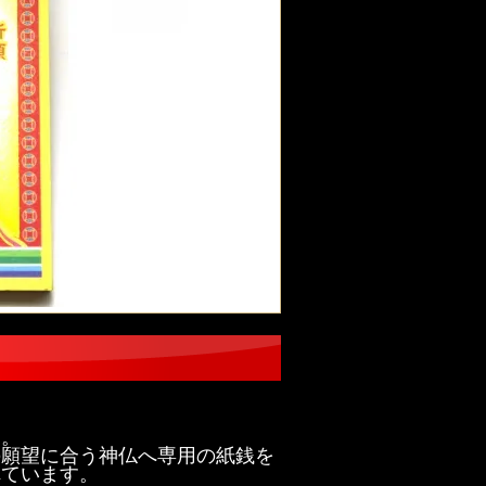
す。
の願望に合う神仏へ専用の紙銭を
れています。