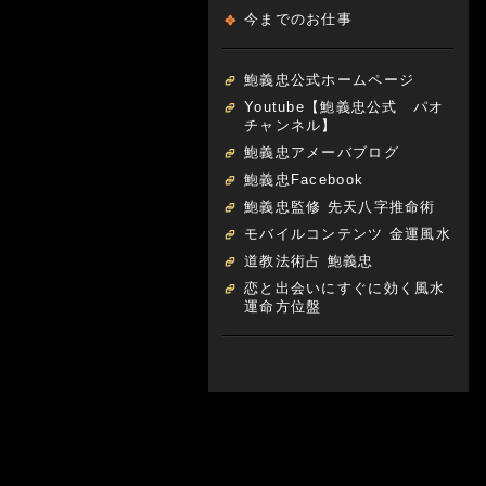
今までのお仕事
鮑義忠公式ホームページ
Youtube【鮑義忠公式 パオ
チャンネル】
鮑義忠アメーバブログ
鮑義忠Facebook
鮑義忠監修 先天八字推命術
モバイルコンテンツ 金運風水
道教法術占 鮑義忠
恋と出会いにすぐに効く風水
運命方位盤