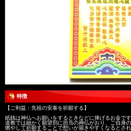
特徴
【ご利益：先祖の安泰を祈願する】
紙銭は神仏へお願いをするときなどに捧げるお金で
道教では細かく願望別に担当の神仏がおり、ご自身
燃やして祈願することで想いが届きやすくなるとさ