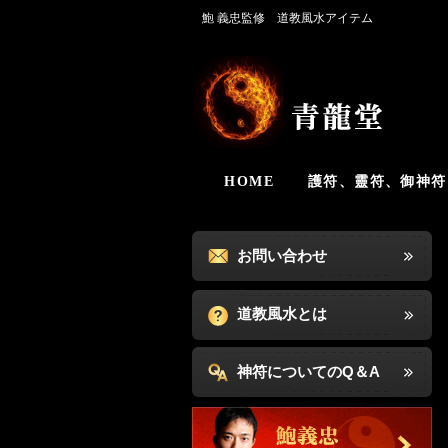
鮑 義忠監修 道教風水アイテム
HOME
護符、靈符、御神符
お問い合わせ
道教風水とは
神符についてのQ＆A