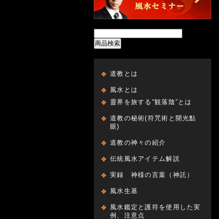
商品検索
道教とは
風水とは
靈界を旅する“観落陰”とは
道教の秘術(符咒術と開光點
眼)
道教の神々の紹介
伝統風水アイテム解説
実録 神様の言葉（神託）
風水生基
風水鑑定と護符を使用した実
例、注意点