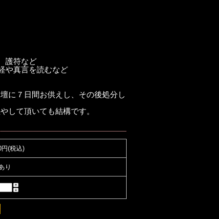
、護符など
、経や真言を読むなど
祭壇に７日間お供えし、その後処分し
燃やして頂いても結構です。
00円(税込)
あり