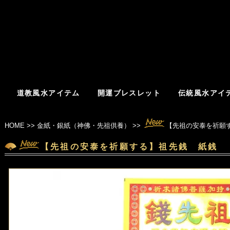
道教風水アイテム
開運ブレスレット
伝統風水アイ
HOME
>>
金紙・銀紙（神佛・先祖供養）
>>
【先祖の安泰を祈願
【先祖の安泰を祈願する】祖先銭 紙銭