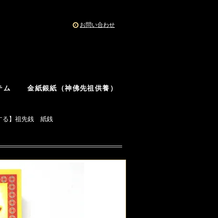
お問い合わせ
テム
金紙銀紙（神佛先祖供養）
する】祖先銭 紙銭